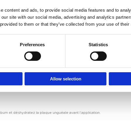
tonnets en bois pour repousser délicatement vos cuticules. Cela inclut de repo
e content and ads, to provide social media features and to analy
 our site with our social media, advertising and analytics partn
 provided to them or that they’ve collected from your use of their
ortes autour des cuticules, à l’aide d’un coupe-cuticules !
Preferences
Statistics
 grain fin. Une surface lisse permet au vernis de mieux se décoller.
Allow selection
lles votre manucure gel peut se décoller est la présence de saleté ou de sébum 
ébum et déshydratez la plaque unguéale avant l’application.
!