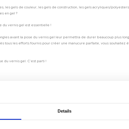
 les gels de couleur, les gels de construction, les gels acryliques/polyeste
s en gel ?
du vernis gel est essentielle !
gles avant la pose du vernis gel leur permettra de durer beaucoup plus long
 tous les efforts fournis pour créer une manucure parfaite, vous souhaitez 
 du vernis gel. C’est parti !
a pose du vernis gel est de leur donner une forme parfaite.
ir une forme parfaite.
Details
le dissolvant à cuticules Tenteu. Appliquez-le et laissez-le agir 60 secondes 
Room 2603-2604, No. 656,