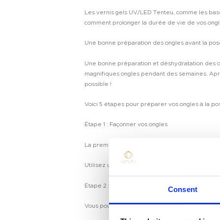
Les vernis gels UV/LED Tenteu, comme les bases,
comment prolonger la durée de vie de vos ongle
Une bonne préparation des ongles avant la pose 
Une bonne préparation et déshydratation des on
magnifiques ongles pendant des semaines. Après
possible !
Voici 5 étapes pour préparer vos ongles à la pose
Étape 1 : Façonner vos ongles
La première étape pour préparer vos ongles à l
Utilisez une lime et un coupe-ongles pour obten
Maison
Étape 2 : Repoussez vos cuticules
Consent
Produit
Vous pouvez d’abord ramollir vos cuticules avec 