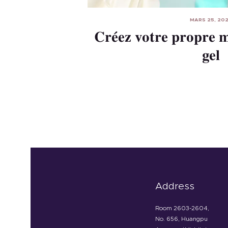
MARS 25, 20
Créez votre propre m
gel
Address
Room 2603-2604,
No. 656, Huangpu