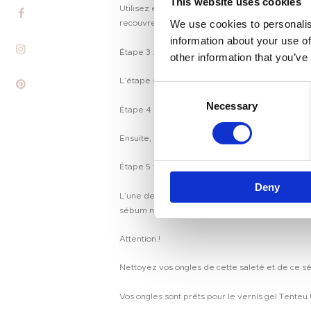
Marque Privée
This website uses cookies
Utilisez ensuite un repousse-cuticules ou des bâ
We use cookies to personalis
recouvrent le lit de l’ongle.
Couleur Des Ongles
information about your use of
Étape 3 : Éliminer les peaux mortes
other information that you’ve
Tenteu
L’étape suivante consiste à éliminer les peaux m
C
Contact
Necessary
o
Étape 4 : Polir vos ongles
Blog
n
s
Ensuite, polissez vos ongles avec un polissoir à
FR
e
Étape 5 : Nettoyer et déshydrater vos ongles
n
Deny
t
L’une des raisons les plus courantes pour lesque
S
sébum ne sont pas tous visibles !
e
l
Attention !
e
Nettoyez vos ongles de cette saleté et de ce s
c
t
Vos ongles sont prêts pour le vernis gel Tenteu 
i