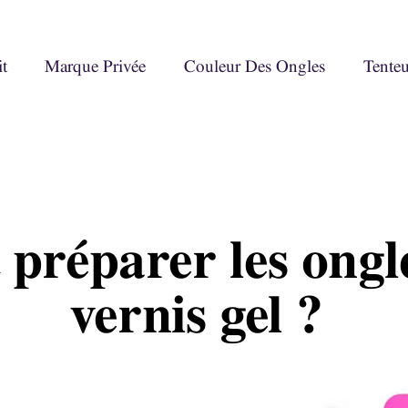
t
Marque Privée
Couleur Des Ongles
Tente
réparer les ongle
vernis gel ?