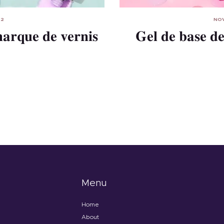
22
NOV
arque de vernis
Gel de base de
Menu
Home
About