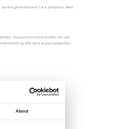
rs, durent généralement 3 à 4 semaines. Mais
temps. Vous pourrez ainsi profiter de vos
évidemment qu’elle dure le plus longtemps
Address
About
avant de l’essuyer.
 Huangpu Avenue（Middle), Tianhe District, Guangzhou, China