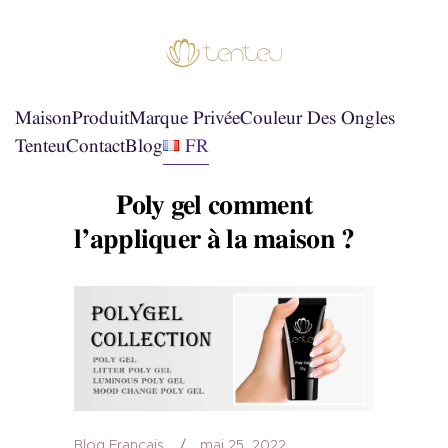
Maison
Produit
Marque Privée
Couleur Des Ongles
Tenteu
Contact
Blog
FR
Poly gel comment
l’appliquer à la maison ?
Blog Français
mai 25, 2022