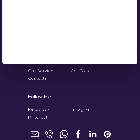
Address
Room 2603-2604, No. 656, Huangpu
Avenue（Middle), Tianhe District,
Guangzhou, China
+86 181-4283-6560
Menu
Home
About
Our Service
Gel Color
Contacts
Follow Me
Facebook
Instagram
Pinterest