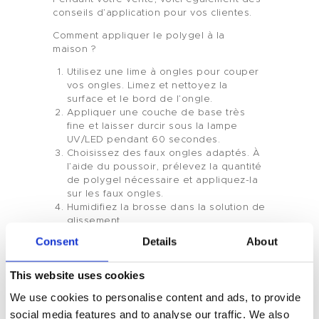
conseils d’application pour vos clientes.
Comment appliquer le polygel à la
maison ?
Utilisez une lime à ongles pour couper
Maison
vos ongles. Limez et nettoyez la
surface et le bord de l’ongle.
Produit
Appliquer une couche de base très
fine et laisser durcir sous la lampe
UV/LED pendant 60 secondes.
Marque Privée
Choisissez des faux ongles adaptés. À
l’aide du poussoir, prélevez la quantité
Couleur Des Ongles
de polygel nécessaire et appliquez-la
sur les faux ongles.
Humidifiez la brosse dans la solution de
Tenteu
glissement
Façonnez le polygel sur la pointe à la
Consent
Details
About
Contact
longueur souhaitée
Appliquer les capsules sur l’ensemble
This website uses cookies
Blog
de l’ongle. Laisser sécher sous lampe
UV/LED pendant 120 à 60 secondes.
We use cookies to personalise content and ads, to provide
Retirez les faux ongles. Limez et
FR
social media features and to analyse our traffic. We also
façonnez l’extension.