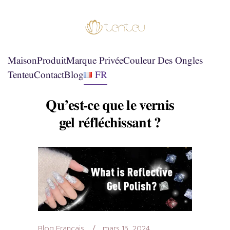
Maison
Produit
Marque Privée
Couleur Des Ongles
Tenteu
Contact
Blog
FR
Qu’est-ce que le vernis
gel réfléchissant ?
Blog Français
mars 15, 2024