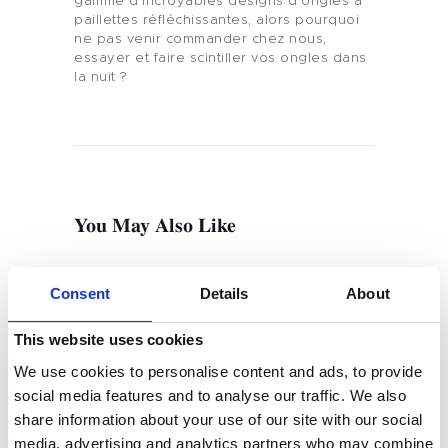
gamme d’incroyables designs d’ongles à
paillettes réfléchissantes, alors pourquoi
ne pas venir commander chez nous,
essayer et faire scintiller vos ongles dans
la nuit ?
Maison
Produit
Marque Privée
You May Also Like
Couleur Des Ongles
Tenteu
Consent
Details
About
Contact
This website uses cookies
We use cookies to personalise content and ads, to provide
Blog
social media features and to analyse our traffic. We also
share information about your use of our site with our social
FR
JUIN 15, 2025
media, advertising and analytics partners who may combine