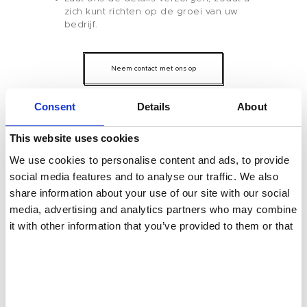
Tenteu
zich kunt richten op de groei van uw
Contact
bedrijf.
Blog
Neem contact met ons op
NL
Consent
Details
About
Uw vertrouwde partner voor gellak
This website uses cookies
Op maat gemaakte oplossingen voor uw
We use cookies to personalise content and ads, to provide
social media features and to analyse our traffic. We also
nagelverzorgingsbedrijf
share information about your use of our site with our social
media, advertising and analytics partners who may combine
it with other information that you’ve provided to them or that
they’ve collected from your use of their services.