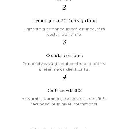
2
Livrare gratuită în întreaga lume
Primește-ți comanda livrată oriunde, fără
costuri de livrare.
3
O sticlă, o culoare
Personalizează-ți setul pentru a se potrivi
preferințelor clienților tăi.
4
Certificare MSDS
Asigurați siguranța și calitatea cu certificări
recunoscute la nivel internațional.