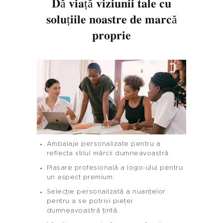
Dă viață viziunii tale cu
soluțiile noastre de marcă
proprie
Acasă
Ambalaje personalizate pentru a
reflecta stilul mărcii dumneavoastră.
Produs
Plasare profesională a logo-ului pentru
un aspect premium.
Etichetă Privată
Selecție personalizată a nuanțelor
pentru a se potrivi pieței
Culoarea Unghiilor
dumneavoastră țintă.