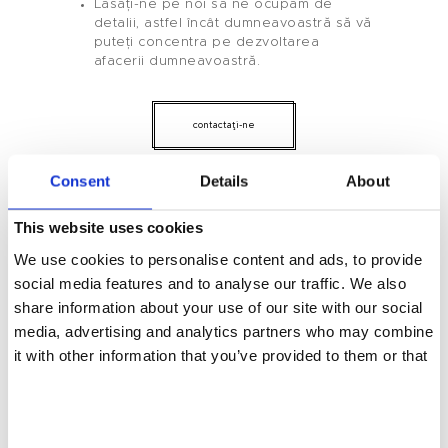
Lăsați-ne pe noi să ne ocupăm de
Tenteu
detalii, astfel încât dumneavoastră să vă
puteți concentra pe dezvoltarea
Contact
afacerii dumneavoastră.
Blog
contactaţi-ne
RO
Consent
Details
About
Partenerul tău de încredere pentru oja
cu gel
This website uses cookies
We use cookies to personalise content and ads, to provide
social media features and to analyse our traffic. We also
Soluții personalizate pentru afacerea
share information about your use of our site with our social
dvs. de îngrijire a unghiilor
media, advertising and analytics partners who may combine
it with other information that you’ve provided to them or that
they’ve collected from your use of their services.