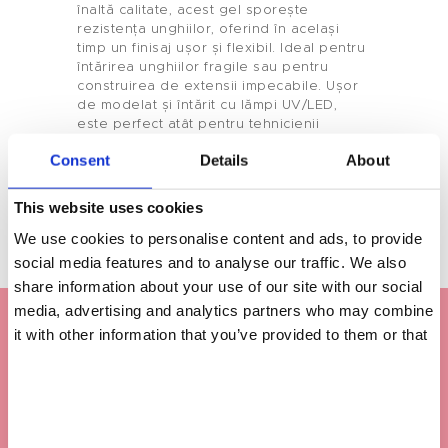
Tenteu
înaltă calitate, acest gel sporește
rezistența unghiilor, oferind în același
Contact
timp un finisaj ușor și flexibil. Ideal pentru
întărirea unghiilor fragile sau pentru
construirea de extensii impecabile. Ușor
Blog
de modelat și întărit cu lămpi UV/LED,
este perfect atât pentru tehnicienii
RO
profesioniști în unghii, cât și pentru
Consent
Details
About
utilizatorii casnici.
This website uses cookies
We use cookies to personalise content and ads, to provide
social media features and to analyse our traffic. We also
share information about your use of our site with our social
media, advertising and analytics partners who may combine
Colecție funcțională de sticle de gel:
it with other information that you’ve provided to them or that
ambalaje elegante, durabile și
they’ve collected from your use of their services.
personalizabile pentru produsele tale
pentru unghii