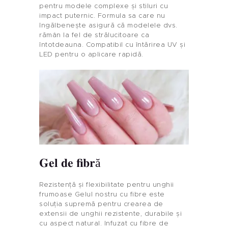
pentru modele complexe și stiluri cu
impact puternic. Formula sa care nu
îngălbenește asigură că modelele dvs.
rămân la fel de strălucitoare ca
întotdeauna. Compatibil cu întărirea UV și
LED pentru o aplicare rapidă.
Acasă
Produs
Gel de fibră
Etichetă Privată
Rezistență și flexibilitate pentru unghii
frumoase Gelul nostru cu fibre este
Culoarea Unghiilor
soluția supremă pentru crearea de
extensii de unghii rezistente, durabile și
cu aspect natural. Infuzat cu fibre de