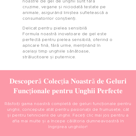
noastre de gel de unghii sunt fără
cruzime, vegane și niciodată testate pe
animale, asigurând liniștea sufletească a
consumatorilor conștienți.
Delicat pentru pielea sensibilă
Formula noastră inovatoare de gel este
perfectă pentru pielea sensibilă, oferind o
aplicare fină, fără urme, menținând în
același timp unghiile sănătoase,
strălucitoare și puternice.
Descoperă Colecția Noastră de Geluri
Funcționale pentru Unghii Perfecte
Răsfoiți gama noastră completă de geluri funcționale pentru
unghii, concepute atât pentru pasionații de frumusețe, cât
și pentru tehnicienii de unghii. Faceți clic mai jos pentru a
afla mai multe și a începe călătoria dumneavoastră în
îngrijirea unghiilor!