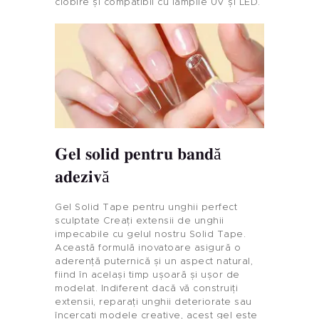
ciobire și compatibil cu lămpile UV și LED.
Gel solid pentru bandă
adezivă
Gel Solid Tape pentru unghii perfect
sculptate Creați extensii de unghii
impecabile cu gelul nostru Solid Tape.
Această formulă inovatoare asigură o
aderență puternică și un aspect natural,
fiind în același timp ușoară și ușor de
modelat. Indiferent dacă vă construiți
extensii, reparați unghii deteriorate sau
încercați modele creative, acest gel este