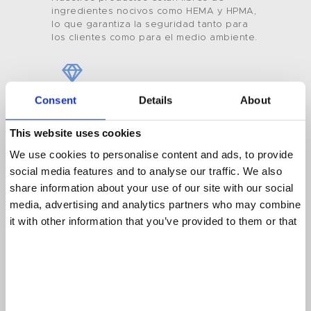
Color De Uñas
ingredientes nocivos como HEMA y HPMA,
lo que garantiza la seguridad tanto para
Tenteu
los clientes como para el medio ambiente.
Contacto
Blog
Consent
Details
About
Calidad sin concesiones
ES
This website uses cookies
Utilizamos únicamente materiales de
We use cookies to personalise content and ads, to provide
primera calidad para garantizar
social media features and to analyse our traffic. We also
durabilidad, brillo y un acabado
impecable.
share information about your use of our site with our social
media, advertising and analytics partners who may combine
it with other information that you’ve provided to them or that
they’ve collected from your use of their services.
Alcance global
Nuestros productos cuentan con la
confianza de clientes en más de 130
países y cumplen con los estándares