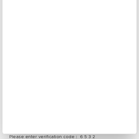
¿Sus productos son seguros para
pieles sensibles?
Consultations are free!
Contact me today for all of Your
fashion needs.
Your Name:
E-mail
Phone Number
Message
Please enter verification code： 6 5 3 2