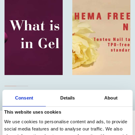
esmalte de
Color De Uñas
gel? (Y por
qué es
Tenteu
importante
tras la
Comprender
Contacto
prohibición
el TPO en los
de la UE en
productos
Blog
2025)
para uñas
ES
Consent
Details
About
This website uses cookies
We use cookies to personalise content and ads, to provide
Explora Nuestros Productos Para el
social media features and to analyse our traffic. We also
Cuidado De Las Uñas