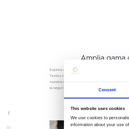
Amplia gama 
Explora una impresionante variedad de colores
Tenteu Hema y TPO Free. Desde clásicos atemp
nuestra colección te garantiza el look perfecto
Hogar
la seguridad.
Consent
Producto
Marca Privada
This website uses cookies
We use cookies to personalis
Color De Uñas
information about your use of