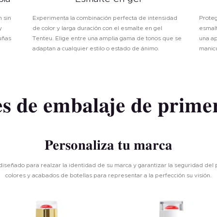
 sin
Experimenta la combinación perfecta de intensidad
Proteg
y
de color y larga duración con el esmalte en gel
esmalt
uñas
Tenteu. Elige entre una amplia gama de tonos que se
una ap
adaptan a cualquier estilo o estado de ánimo.
manic
s de embalaje de prime
Personaliza tu marca
eñado para realzar la identidad de su marca y garantizar la seguridad del p
colores y acabados de botellas para representar a la perfección su visión.