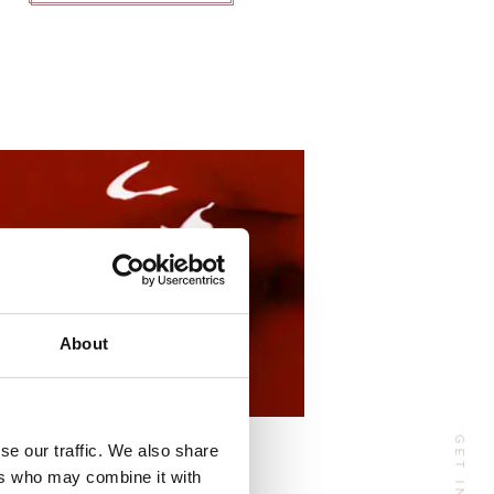
Address
About
 Huangpu Avenue（Middle), Tianhe District, Guangzhou, China
se our traffic. We also share
Phone:
+86 185-6547-4773
ers who may combine it with