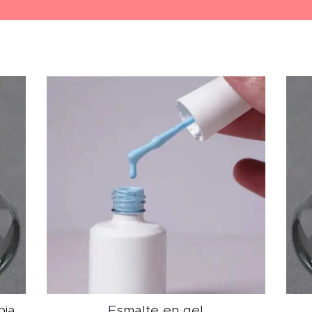
pia
Esmalte en gel