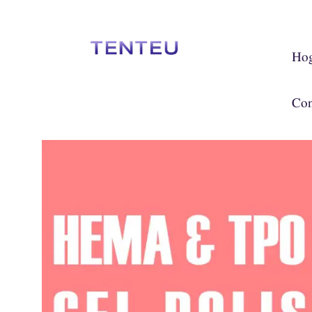
Hog
Con