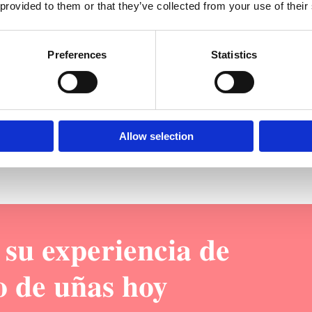
 provided to them or that they’ve collected from your use of their
Fórmula 
Preferences
Statistics
Los esmaltes de gel Tenteu Hema &
hipoalergénica, diseñada para minim
opción más segura para pieles sensi
duraderas con total tranquilidad.
Allow selection
su experiencia de
o de uñas hoy