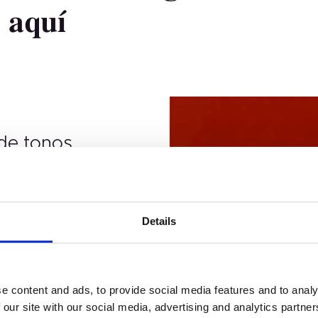
aquí
de tonos
 y acabados con los esmaltes de gel
orales hasta tendencias audaces,
 para cada ocasión, sin comprometer
Details
Room 2603-2604, No. 656,
e content and ads, to provide social media features and to analy
 our site with our social media, advertising and analytics partn