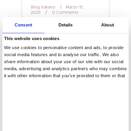
IT
Blog Italiano
Marzo 15,
2025
0
Comments
Consent
Details
About
Lo smalto in gel effetto occhi di
gatto sta conquistando il settore
This website uses cookies
delle unghie nel 2025. Ma di cosa
si tratta esattamente e quanti tipi
We use cookies to personalise content and ads, to provide
di smalti in gel effetto occhi di
social media features and to analyse our traffic. We also
gatto sono disponibili? Cos’è lo
smalto in gel Cat Eye? Lo smalto
share information about your use of our site with our social
gel…
media, advertising and analytics partners who may combine
it with other information that you’ve provided to them or that
Continue Reading
they’ve collected from your use of their services.