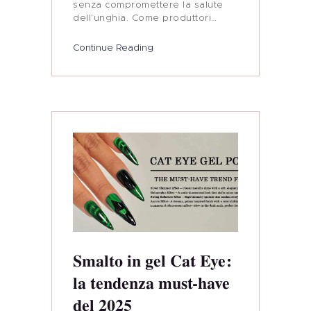
senza compromettere la salute
dell’unghia. Come produttori…
Continue Reading
Casa
Prodotto
Etichetta Privata
Colore Delle Unghie
Tenteu
Contatto
Smalto in gel Cat Eye:
la tendenza must-have
Blog
del 2025