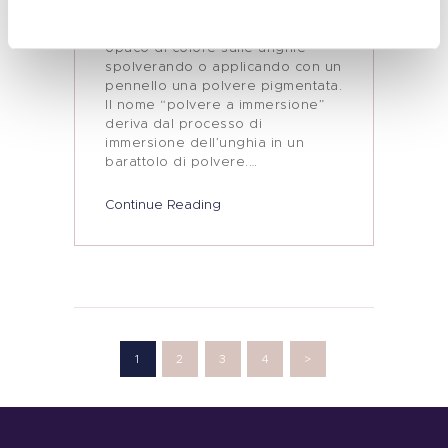
immersione sono una tecnica che
consiste nel creare uno strato
opaco di colore sulle unghie
spolverando o applicando con un
pennello una polvere pigmentata.
Il nome “polvere a immersione”
deriva dal processo di
immersione dell’unghia in un
barattolo di polvere.…
Continue Reading
Paginazione
degli
PAGE
1
PAGE
2
PAGE
3
PAGE
4
>
articoli