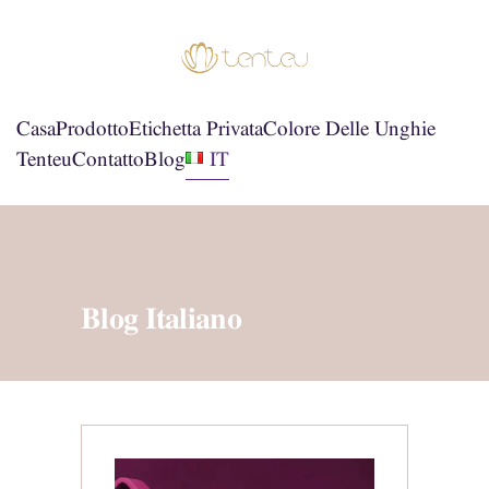
Casa
Prodotto
Etichetta Privata
Colore Delle Unghie
Tenteu
Contatto
Blog
IT
Blog Italiano