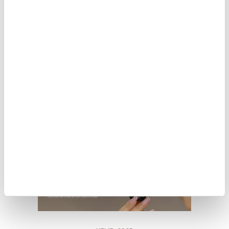
JANUARI 15, 2024
Hoe bereid je je nagels voor
op gellak?