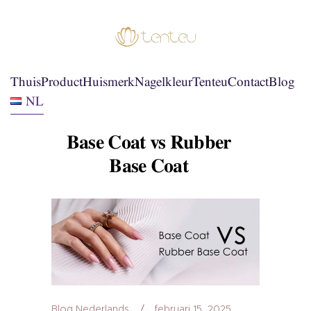
Thuis
Product
Huismerk
Nagelkleur
Tenteu
Contact
Blog
NL
Base Coat vs Rubber
Base Coat
Blog Nederlands
februari 15, 2025