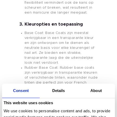
flexibiliteit vermindert ook de kans op
Product
scheuren of breken, wat resulteert in
een manicure die langer meegaat.
Huismerk
3. Kleuropties en toepassing
Nagelkleur
Base Coat: Base Coats zijn meestal
verkrijgbaar in een transparante kleur
en zijn ontworpen om te dienen als
Tenteu
neutrale basis voor elke kleurengel of
nail art. Ze bieden een strakke,
Contact
transparante laag die de uiteindelijke
look niet verstoort.
Rubber Base Coat: Rubber base coats
Blog
zijn verkrijgbaar in transparante kleuren
of verschillende tinten, waaronder nude
NL
tinten die perfect zijn voor French
manicures of andere minimalistische
Consent
Details
About
nageldesigns. De gekleurde rubber
base gels kunnen zowel als base coat
This website uses cookies
als als kleurengel worden gebruikt, wat
veelzijdigheid biedt in nageldesign.
We use cookies to personalise content and ads, to provide