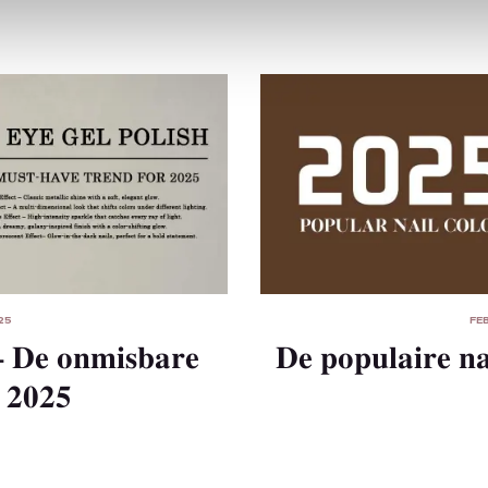
25
FE
– De onmisbare
De populaire n
 2025