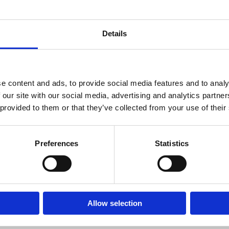
oeder, maar tegenwoordig geven ze de voorkeur aan gebruiksvriendelijkere 
Details
elproducten via Amazon, eBay, Shopify en online beroemdheden die via Ins
Room 2603-2604, No. 656,
s van professionele nagelproducten in China, streeft ernaar onze klanten te
e content and ads, to provide social media features and to analy
 our site with our social media, advertising and analytics partn
s het builder gel in een flesje, omdat we verschillende kleuren en effecten 
 provided to them or that they’ve collected from your use of their
ilt u weten of gel of acryl beter is voor uw klanten?
Preferences
Statistics
Allow selection