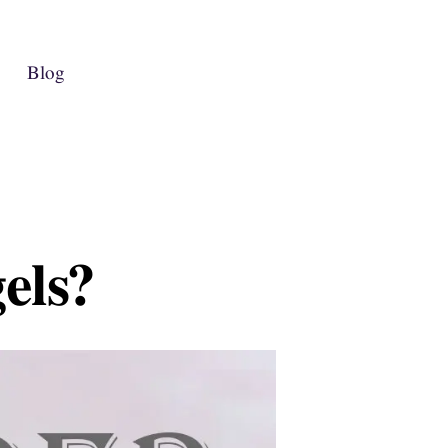
Blog
els?