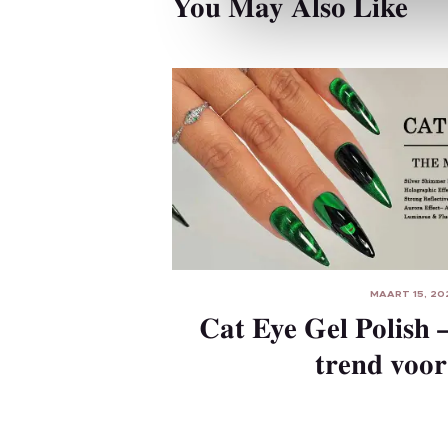
You May Also Like
e
l
e
c
t
i
o
n
MAART 15, 20
Cat Eye Gel Polish 
trend voor