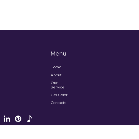
Menu
Home
About
Our
Service
Gel Color
Contacts
Tenteu
© 2026 All rights reserved.
Terms of use
and
Privacy Policy