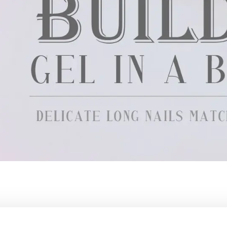
 zijn er tegenwoordig zoveel opties om uit te kiezen, zoals acrylpoeder, build