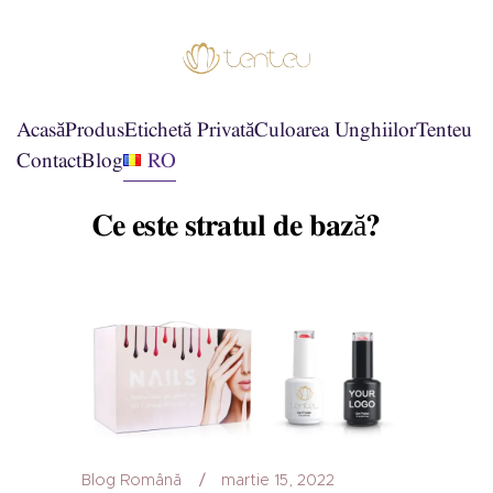
Acasă
Produs
Etichetă Privată
Culoarea Unghiilor
Tenteu
Contact
Blog
RO
Ce este stratul de bază?
Blog Română
martie 15, 2022