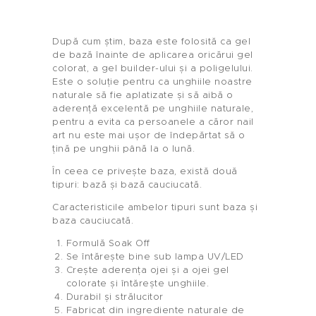
După cum știm, baza este folosită ca gel
de bază înainte de aplicarea oricărui gel
colorat, a gel builder-ului și a poligelului.
Este o soluție pentru ca unghiile noastre
naturale să fie aplatizate și să aibă o
aderență excelentă pe unghiile naturale,
pentru a evita ca persoanele a căror nail
art nu este mai ușor de îndepărtat să o
țină pe unghii până la o lună.
În ceea ce privește baza, există două
tipuri: bază și bază cauciucată.
Caracteristicile ambelor tipuri sunt baza și
baza cauciucată.
Formulă Soak Off
Se întărește bine sub lampa UV/LED
Crește aderența ojei și a ojei gel
colorate și întărește unghiile.
Durabil și strălucitor
Fabricat din ingrediente naturale de