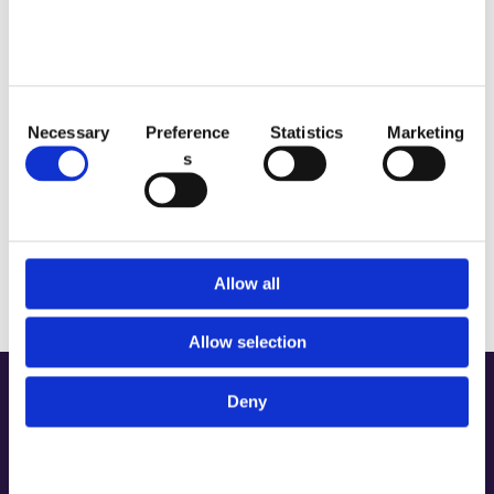
unghii acrilice
C
Necessary
Preference
Statistics
Marketing
o
s
n
s
e
NOIEMBRIE 15, 2024
n
Cum se aplică pudra de
t
înmuiere?
Allow all
S
e
Allow selection
l
e
Deny
c
Address
t
i
Room 2603-2604, No. 656, Huangpu
o
Avenue（Middle), Tianhe District,