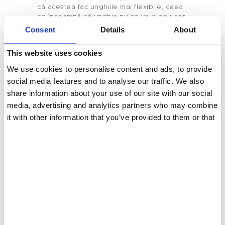
că acestea fac unghiile mai flexibile, ceea
ce înseamnă că unghia nu se va rupe ușor
Tenteu
și va rezista mai mult timp.
Consent
Details
About
Contact
This website uses cookies
Blog
We use cookies to personalise content and ads, to provide
social media features and to analyse our traffic. We also
RO
share information about your use of our site with our social
You May Also Like
media, advertising and analytics partners who may combine
it with other information that you’ve provided to them or that
they’ve collected from your use of their services.
IUNIE 25, 2022
Unghii prin înmuiere vs.