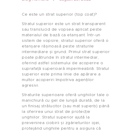
Ce este un strat superior (top coat)?
Stratul superior este un strat transparent
sau translucid de vopsea aplicat peste
materialul de bază ca etanșant. Într-un
sistem de vopsire, stratul superior oferă o
etanșare rășinoasă peste straturile
intermediare și grund. Primul strat superior
poate pătrunde în stratul intermediar,
oferind astfel sistemului de acoperire o
suprafață superioară impermeabilă. Stratul
superior este prima linie de apărare a
multor acoperiri împotriva agenților
agresivi.
Straturile superioare oferă unghiilor tale o
manichiură cu gel de lungă durată, de la
un finisaj strălucitor (sau mat superb) până
la oferirea unui strat de protecție
unghiilor. Stratul superior ajută la
prevenirea ciobirii și zgârieturilor ojei,
protejând unghiile pentru a asigura că