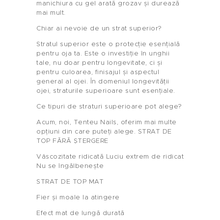
manichiura cu gel arată grozav și durează
mai mult.
Chiar ai nevoie de un strat superior?
Stratul superior este o protecție esențială
pentru oja ta. Este o investiție în unghii
tale, nu doar pentru longevitate, ci și
pentru culoarea, finisajul și aspectul
general al ojei. În domeniul longevității
ojei, straturile superioare sunt esențiale.
Ce tipuri de straturi superioare pot alege?
Acum, noi, Tenteu Nails, oferim mai multe
opțiuni din care puteți alege. STRAT DE
TOP FĂRĂ ȘTERGERE
Vâscozitate ridicată Luciu extrem de ridicat
Nu se îngălbenește
STRAT DE TOP MAT
Fier și moale la atingere
Efect mat de lungă durată