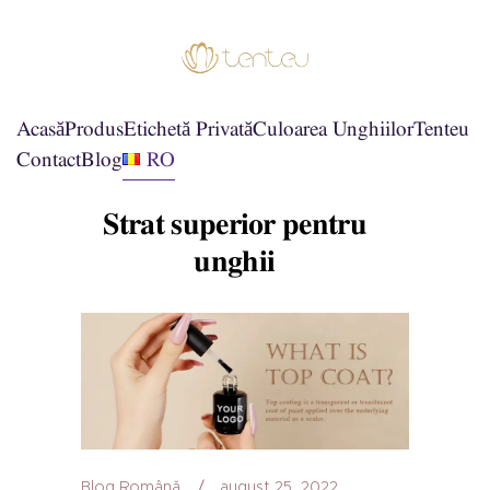
Acasă
Produs
Etichetă Privată
Culoarea Unghiilor
Tenteu
Contact
Blog
RO
Strat superior pentru
unghii
Blog Română
august 25, 2022