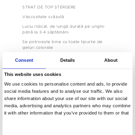
Produs
STRAT DE TOP ȘTERGERE
Etichetă Privată
Vâscozitate scăzută
Culoarea Unghiilor
Luciu ridicat, de lungă durată pe unghii
până la 3-4 săptămâni
Tenteu
Se potrivește bine cu toate tipurile de
geluri colorate
Contact
STRAT DE TOP CATIFEU
Consent
Details
About
Efect mat catifelat
Blog
This website uses cookies
unic, de înaltă calitate
RO
We use cookies to personalise content and ads, to provide
Efect lucios și mat disponibil
social media features and to analyse our traffic. We also
Lichid transparent și versatil, puteți
share information about your use of our site with our social
suprapune
media, advertising and analytics partners who may combine
diferite culori de fundal după bunul plac
it with other information that you’ve provided to them or that
pentru a crea efectul de coajă de ou
they’ve collected from your use of their services.
STRAT DE TOP CU PAIETE