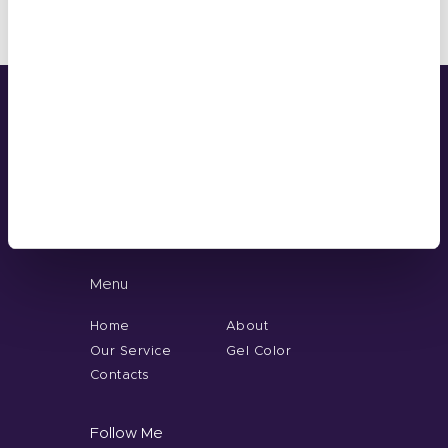
durată
Address
Room 2603-2604, No. 656, Huangpu
Avenue（Middle), Tianhe District,
Guangzhou, China
+86 181-4283-6560
Menu
Home
About
Our Service
Gel Color
Contacts
Follow Me