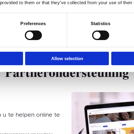
 provided to them or that they’ve collected from your use of their
 leid
Benut zowel online als offline kanalen om uw verkoop
Open 
te stimuleren met de sterke branding en
ondersteuning van TENTEU.
Preferences
Statistics
erkingsmodellen die geschikt zijn voor investe
verschillende doelstellingen.
Allow selection
Partnerondersteuning
 u te helpen online te
ne partnerschappen om naadloze