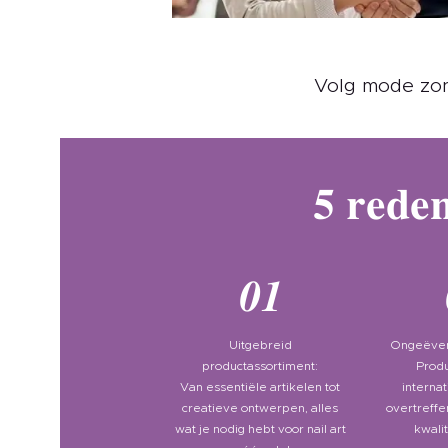
Volg mode zon
5 rede
01
Uitgebreid
Ongeëvena
productassortiment:
Produ
Van essentiële artikelen tot
interna
creatieve ontwerpen, alles
overtreffe
wat je nodig hebt voor nail art
kwalit