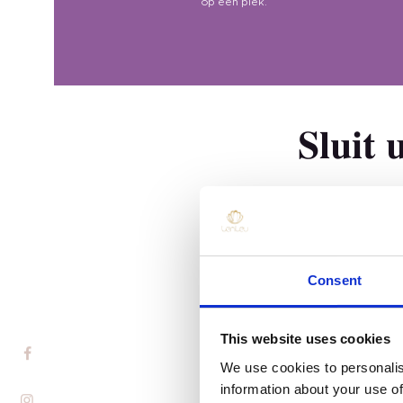
op één plek.
Sluit 
Thuis
Consent
Product
Huismerk
This website uses cookies
We use cookies to personalis
Nagelkleur
information about your use of
Regionale agent