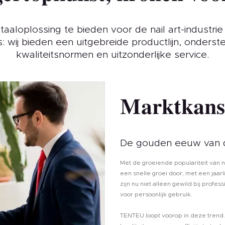
aaloplossing te bieden voor de nail art-industrie
s: wij bieden een uitgebreide productlijn, onderst
kwaliteitsnormen en uitzonderlijke service.
Marktkans
De gouden eeuw van d
Met de groeiende populariteit van n
een snelle groei door, met een jaar
zijn nu niet alleen gewild bij profe
voor persoonlijk gebruik.
TENTEU loopt voorop in deze trend