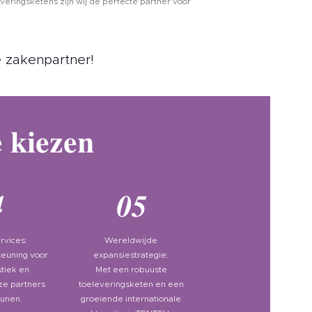
everingsketens zijn wij de perfecte partner voor
 zakenpartner!
 kiezen
4
05
rvices:
Wereldwijde
euning voor
expansiestrategie:
stiek en
Met een robuuste
ze partners
toeleveringsketen en een
eunen.
groeiende internationale