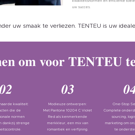
kwaliteitsnormen en efficiënte toel
uw succes.
der uw smaak te verliezen. TENTEU is uw ideale
nen om voor TENTEU te
02
03
0
arde kwaliteit:
Modieuze ontwerpen:
One-Stop Se
cten die de
Met Pantone 10204 C Violet
Complete onderst
tionale normen
Red als kenmerkende
sourcing, logi
n dankzij strenge
merkkleur, een mix van
marketing om on
eitscontrole.
romantiek en verfijning.
te onderst