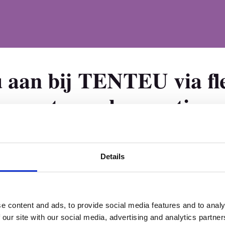
u aan bij TENTEU via fl
partnerschapsopties
Details
Room 2603-2604, No. 656,
e content and ads, to provide social media features and to analy
 our site with our social media, advertising and analytics partn
Distributeur