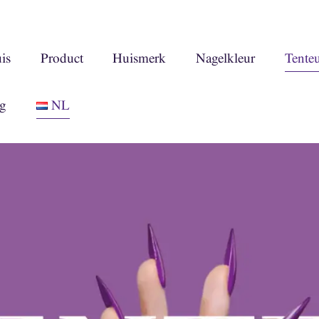
is
Product
Huismerk
Nagelkleur
Tente
g
NL