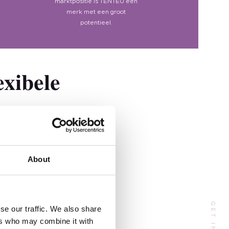
marktpositie is TENTEU een
merk met een groot
potentieel.
exibele
Address
About
 Huangpu Avenue（Middle), Tianhe District, Guangzhou, China
se our traffic. We also share
Phone:
+86 185-6547-4773
ers who may combine it with
Franchisepartner