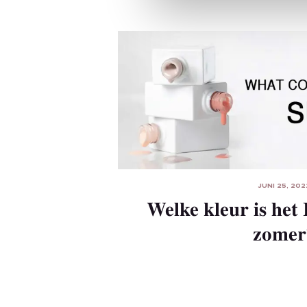
l
e
c
t
i
o
n
JUNI 25, 202
Welke kleur is het
zomer