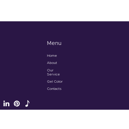
Menu
Home
About
Our
Service
Gel Color
Contacts
Tenteu
© 2026 All rights reserved.
Terms of use
and
Privacy Policy