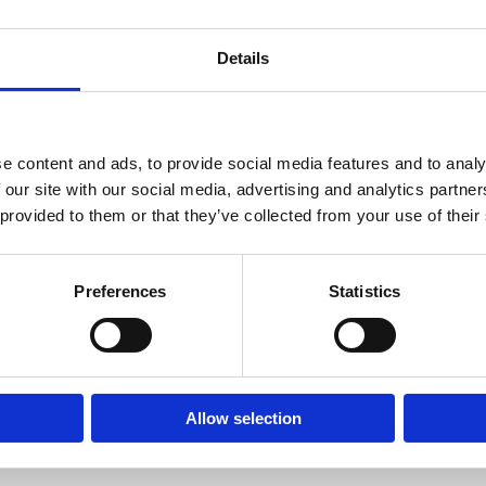
ase coat en een rubber base gelcoat is de dikte van de consistentie; rubber b
ordat het op het kwastje droogt.
Details
engesteld als de laag die hecht aan zowel de nagelplaat ALS de coating erbo
Room 2603-2604, No. 656,
r. Zodra je klaar bent met het aanbrengen van rubber base, heb je de perfecte
e content and ads, to provide social media features and to analy
sparante rubber base coat en nude rubber base coat in verschillende nude kl
 our site with our social media, advertising and analytics partn
 provided to them or that they’ve collected from your use of their
en beschikbaar voor de groothandel.
ing voor meer informatie.
Preferences
Statistics
Allow selection