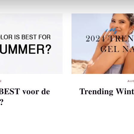
AUG
2
Trending Wint
 BEST voor de
?