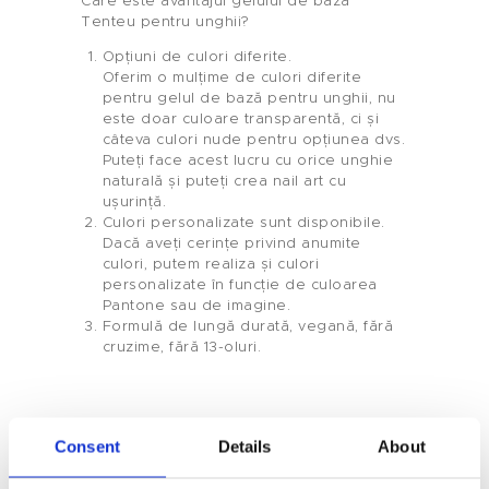
Care este avantajul gelului de bază
Tenteu pentru unghii?
Opțiuni de culori diferite.
Oferim o mulțime de culori diferite
pentru gelul de bază pentru unghii, nu
este doar culoare transparentă, ci și
câteva culori nude pentru opțiunea dvs.
Puteți face acest lucru cu orice unghie
naturală și puteți crea nail art cu
ușurință.
Acasă
Culori personalizate sunt disponibile.
Dacă aveți cerințe privind anumite
culori, putem realiza și culori
Produs
personalizate în funcție de culoarea
Pantone sau de imagine.
Etichetă Privată
Formulă de lungă durată, vegană, fără
cruzime, fără 13-oluri.
Culoarea Unghiilor
Tenteu
Consent
Details
About