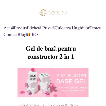
Acasă
Produs
Etichetă Privată
Culoarea Unghiilor
Tenteu
Contact
Blog
RO
Gel de bază pentru
constructor 2 în 1
Blog Română
noiembrie 10, 2022