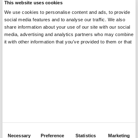
Contact
This website uses cookies
You May Also Like
Blog
We use cookies to personalise content and ads, to provide
social media features and to analyse our traffic. We also
RO
share information about your use of our site with our social
media, advertising and analytics partners who may combine
it with other information that you’ve provided to them or that
they’ve collected from your use of their services.
MAI 15, 2025
BIAB VS GEL DE
CONSTRUCȚIE LA
BORCAN
C
Necessary
Preference
Statistics
Marketing