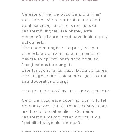
Ce este un gel de bază pentru unghii?
Gelul de bază este utilizat atunci când
doriți să creați lungime, grosime sau
rezistență unghiei. De obicei, este
necesară utilizarea unei baze înainte de a
aplica gelul.
Baza pentru unghii este pur și simplu
procedura de manichiură, nu mai este
nevoie să aplicați bază dacă doriți să
faceți extensii de unghii.
Este funcțional și ca bază. După aplicarea
acestui gel, puteți folosi orice gel colorat
sau decorațiune doriți.
Este gelul de bază mai bun decât acrilicul?
Gelul de bază este puternic, dar nu la fel
de dur ca acrilicul. Cu toate acestea, este
mai flexibil decât acrilicul. Combină
rezistența și durabilitatea acrilicului cu
flexibilitatea gelului de bază.