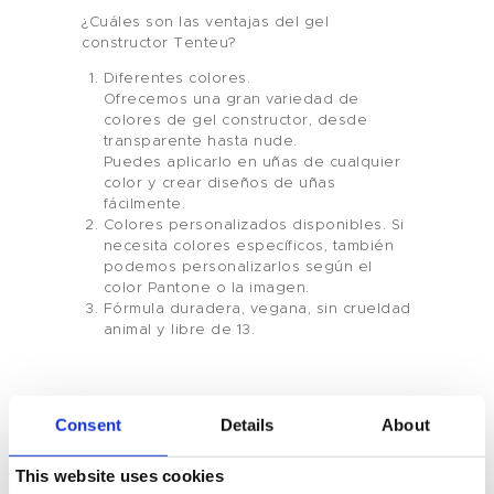
¿Cuáles son las ventajas del gel
constructor Tenteu?
Diferentes colores.
Ofrecemos una gran variedad de
colores de gel constructor, desde
transparente hasta nude.
Puedes aplicarlo en uñas de cualquier
color y crear diseños de uñas
Hogar
fácilmente.
Colores personalizados disponibles. Si
necesita colores específicos, también
Producto
podemos personalizarlos según el
color Pantone o la imagen.
Marca Privada
Fórmula duradera, vegana, sin crueldad
animal y libre de 13.
Color De Uñas
Tenteu
Consent
Details
About
Contacto
This website uses cookies
You May Also Like