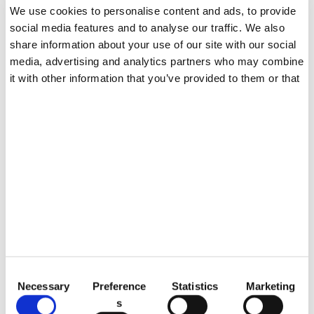
We use cookies to personalise content and ads, to provide
Blog
social media features and to analyse our traffic. We also
ES
share information about your use of our site with our social
media, advertising and analytics partners who may combine
it with other information that you’ve provided to them or that
they’ve collected from your use of their services.
DICIEMBRE 10, 2022
Polvo acrílico para uñas
Natural Skin
C
Necessary
Preference
Statistics
Marketing
o
s
n