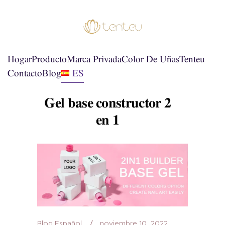
Hogar
Producto
Marca Privada
Color De Uñas
Tenteu
Contacto
Blog
ES
Gel base constructor 2
en 1
Blog Español
noviembre 10, 2022