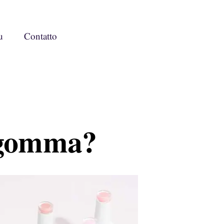
u
Contatto
i gomma?