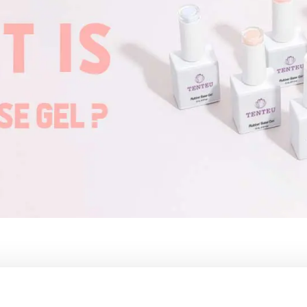
nsistenza, leggermente più densa in viscosità.
 della base dopo la polimerizzazione, rendendola più resistente ed elastica, 