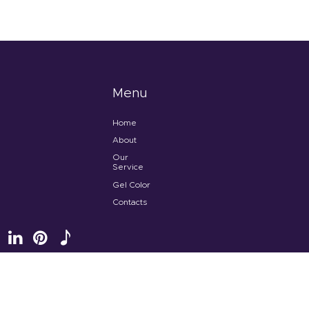
Menu
Home
About
Our
Service
Gel Color
Contacts
Tenteu
© 2026 All rights reserved.
Terms of use
and
Privacy Policy