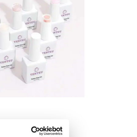
e garantendo un’elevata elasticità,