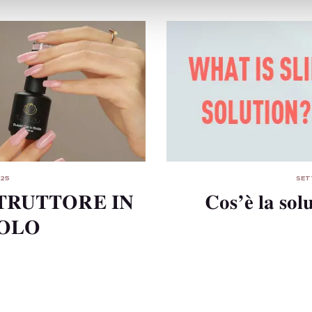
025
SET
STRUTTORE IN
Cos’è la sol
OLO