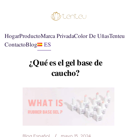
Hogar
Producto
Marca Privada
Color De Uñas
Tenteu
Contacto
Blog
ES
¿Qué es el gel base de
caucho?
Blog Español
mayo 15, 2024