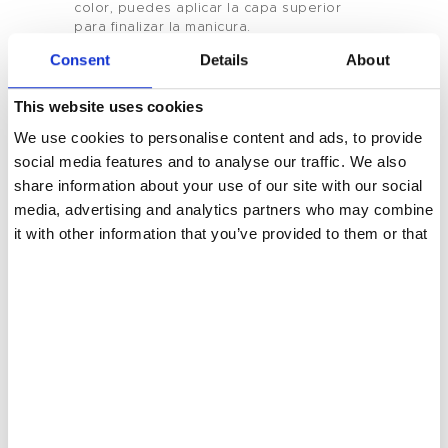
color, puedes aplicar la capa superior
para finalizar la manicura.
Tenteu
Consent
Details
About
Contacto
This website uses cookies
Blog
We use cookies to personalise content and ads, to provide
social media features and to analyse our traffic. We also
You May Also Like
ES
share information about your use of our site with our social
media, advertising and analytics partners who may combine
it with other information that you’ve provided to them or that
they’ve collected from your use of their services.
JULIO 15, 2024
Uñas de gel UV para uñas
postizas