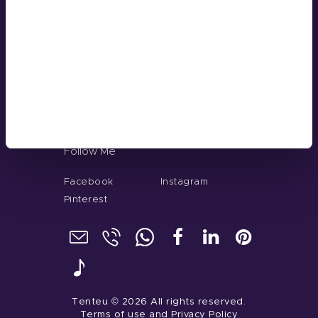
+86 181-4283-6560
n
Menu
Home
About
Our Service
Gel Color
Contacts
Follow Me
Facebook
Instagram
Pinterest
Tenteu
© 2026 All rights reserved.
Terms of use
and
Privacy Policy