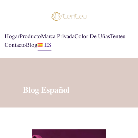
Hogar
Producto
Marca Privada
Color De Uñas
Tenteu
Contacto
Blog
ES
Blog Español