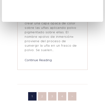
2024
0
Comments
Las uñas con polvo de inmersión
son una técnica que consiste en
crear una capa opaca de color
sobre las uñas aplicando polvo
pigmentado sobre ellas. El
nombre «polvo de inmersión»
proviene del proceso de
sumergir la uña en un frasco de
polvo. Se suelen…
Continue Reading
Paginación
de
PAGE
1
PAGE
2
PAGE
3
PAGE
4
>
entradas