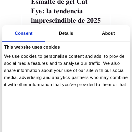
Esmalte de gel Cat
ES
Eye: la tendencia
imprescindible de 2025
Blog Español
marzo 15,
Consent
Details
About
2025
0
Comments
This website uses cookies
El esmalte en gel de efecto ojo
de gato está revolucionando la
We use cookies to personalise content and ads, to provide
industria de las uñas en 2025.
social media features and to analyse our traffic. We also
Pero, ¿qué es exactamente y
share information about your use of our site with our social
cuántos tipos de esmaltes en gel
media, advertising and analytics partners who may combine
de efecto ojo de gato hay
disponibles? ¿Qué es el esmalte
it with other information that you’ve provided to them or that
en gel Cat Eye? El…
they’ve collected from your use of their services.
Continue Reading