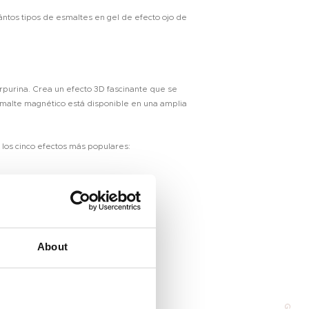
ántos tipos de esmaltes en gel de efecto ojo de
rpurina. Crea un efecto 3D fascinante que se
esmalte magnético está disponible en una amplia
 los cinco efectos más populares:
Address
About
 Huangpu Avenue（Middle), Tianhe District, Guangzhou, China