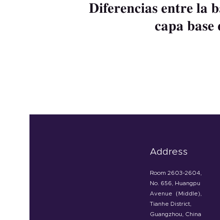
Diferencias entre la 
capa base 
Address
Room 2603-2604,
No. 656, Huangpu
Avenue（Middle),
Tianhe District,
Guangzhou, China