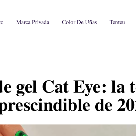
to
Marca Privada
Color De Uñas
Tenteu
e gel Cat Eye: la 
prescindible de 2