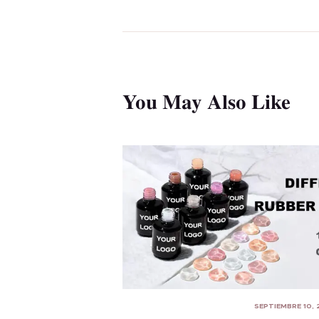
n
You May Also Like
SEPTIEMBRE 10,