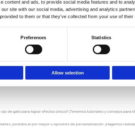
e content and ads, to provide social media features and to analy
 our site with our social media, advertising and analytics partn
 provided to them or that they’ve collected from your use of their
ácil de lo que crees! Así funciona:
s uñas.
Preferences
Statistics
 cerca de la superficie antes de secar.
álicas, formando patrones espectaculares.
fecto.
tección duraderos.
cuada, puedes experimentar con infinitos diseños y efectos!
Allow selection
jo de gato para lograr efectos únicos? ¡Tenemos tutoriales y consejos para ti
talles, pedidos al por mayor u opciones de personalización. ¡Hagamos realida