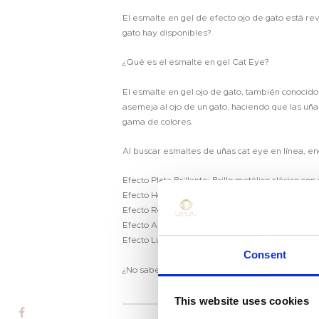
El esmalte en gel de efecto ojo de gato está re
gato hay disponibles?
¿Qué es el esmalte en gel Cat Eye?
El esmalte en gel ojo de gato, también conocid
asemeja al ojo de un gato, haciendo que las uña
gama de colores.
Al buscar esmaltes de uñas cat eye en línea, en
Efecto Plata Brillante: Brillo metálico clásico con
Efecto Holográfico: Un look multidimensional qu
Efecto Reflectante Fuerte: Brillo de alta intens
Efecto Aurora: Un acabado de ensueño inspirado 
Hogar
Efecto Luminoso y Fluorescente: Uñas que brilla
Consent
Producto
¿No sabes qué esmalte de gel cat eye te queda
Marca Privada
This website uses cookies