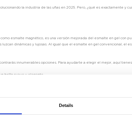
volucionando la industria de las uñas en 2025. Pero, ¿qué es exactamente y cu
o como esmalte magnético, es una versión mejorada del esmalte en gel con pu
s luzcan dinámicas y lujosas. Al igual que el esmalte en gel convencional, el 
contrarás innumerables opciones. Para ayudarte a elegir el mejor, aquí tienes
 un brillo suave y elegante.
e cambia de color con diferentes luces.
idad que capta cada rayo de luz.
en la galaxia con un brillo que cambia de color.
n en la oscuridad, perfectas para un look impactante.
Details
 mejor? ¡Contáctanos hoy mismo para pedir una muestra!**
Room 2603-2604, No. 656,