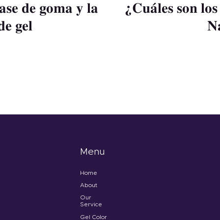
base de goma y la
¿Cuáles son los
de gel
N
Menu
Home
About
Our
Service
Gel Color