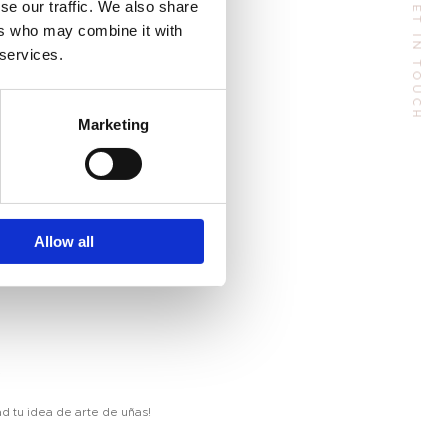
GET IN TOUCH
se our traffic. We also share
Phone:
+86 185-6547-4773
ers who may combine it with
Email:
manager@tenteu-nail.com
 services.
Marketing
Follow Me
Allow all
!
d tu idea de arte de uñas!