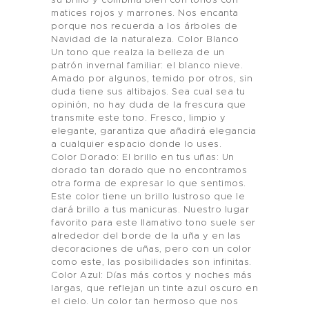
su brillo y combina bien con tonos con
matices rojos y marrones. Nos encanta
porque nos recuerda a los árboles de
Navidad de la naturaleza. Color Blanco
Un tono que realza la belleza de un
patrón invernal familiar: el blanco nieve.
Amado por algunos, temido por otros, sin
duda tiene sus altibajos. Sea cual sea tu
opinión, no hay duda de la frescura que
transmite este tono. Fresco, limpio y
elegante, garantiza que añadirá elegancia
a cualquier espacio donde lo uses.
Color Dorado: El brillo en tus uñas: Un
dorado tan dorado que no encontramos
otra forma de expresar lo que sentimos.
Este color tiene un brillo lustroso que le
dará brillo a tus manicuras. Nuestro lugar
favorito para este llamativo tono suele ser
alrededor del borde de la uña y en las
decoraciones de uñas, pero con un color
Hogar
como este, las posibilidades son infinitas.
Color Azul: Días más cortos y noches más
Producto
largas, que reflejan un tinte azul oscuro en
el cielo. Un color tan hermoso que nos