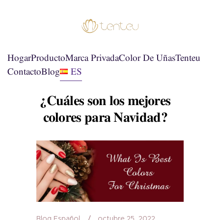
Hogar
Producto
Marca Privada
Color De Uñas
Tenteu
Contacto
Blog
ES
¿Cuáles son los mejores
colores para Navidad?
Blog Español
octubre 25, 2022