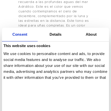
recuerda a las profundas aguas del mar
Marca Privada
Adriático. Este es el color que vemos
cuando contemplamos el cielo de
Color De Uñas
diciembre, complementado por la luna y
las estrellas en la distancia. Este tono es
ideal para uñas completas. Es un color
Tenteu
precioso que deberías probar en tus
Consent
Details
About
uñas. Si buscas los mejores colores de
Contacto
uñas para Navidad, estás en el lugar
indicado. Para más información, no dudes
This website uses cookies
en contactarnos en Tenteu Nails.
Blog
We use cookies to personalise content and ads, to provide
social media features and to analyse our traffic. We also
ES
share information about your use of our site with our social
media, advertising and analytics partners who may combine
it with other information that you’ve provided to them or that
they’ve collected from your use of their services.
You May Also Like