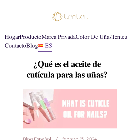
Hogar
Producto
Marca Privada
Color De Uñas
Tenteu
Contacto
Blog
ES
¿Qué es el aceite de
cutícula para las uñas?
Blog Español
febrero 15, 2024